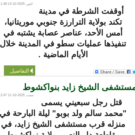
اثنين, 2025-10-13 11:48
أوقفت الشرطة في مدينة
تكند بولاية الترارزة جنوبي موريتانيا،
أمس الأحد، عناصر عصابة يشتبه في
تنفيذها عمليات سطو في المدينة خلال
الأيام الماضية .
التفاصيل
تشفى الشيخ زايد بنواكشوط
سبت, 2025-10-11 12:47
قتل رجل سبعيني يسمى
"محمد سالم ولد بوبو" ليلة البارحة في
منزله قرب مستشفى الشيخ زايد، في
مقاطعة دار النعيم بولاية نواكشوط