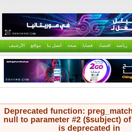
ياضة
اقتصاد
قضايا
صحة
اتصل بنا
مواقع
الأرشيف
Deprecated function
: preg_mat
null to parameter #2 ($subject) 
is deprecated in