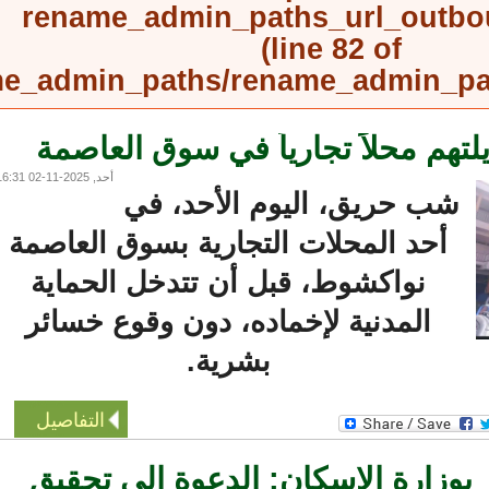
rename_admin_paths_url_outb
(line
82
of
rename_admin_paths/rename_admin_
م محلاً تجارياً في سوق العاصمة
أحد, 2025-11-02 16:31
شب حريق، اليوم الأحد، في
أحد المحلات التجارية بسوق العاصمة
نواكشوط، قبل أن تتدخل الحماية
المدنية لإخماده، دون وقوع خسائر
بشرية.
التفاصيل
وزارة الإسكان: الدعوة إلى تحقيق