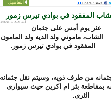
التفاصيل
اب المفقود في بوادي تيرس زمور
أحد, 2025-10-05 11:36
عثر يوم أمس على جثمان
الشاب، ماموني ولد الديه ولد المامون
المفقود في بوادي تيرس زمور.
انه من طرف ذويه، وسيتم نقل جثمانه
مقاطعة بئر ام اكرين حيث سيوارى
الثرى.