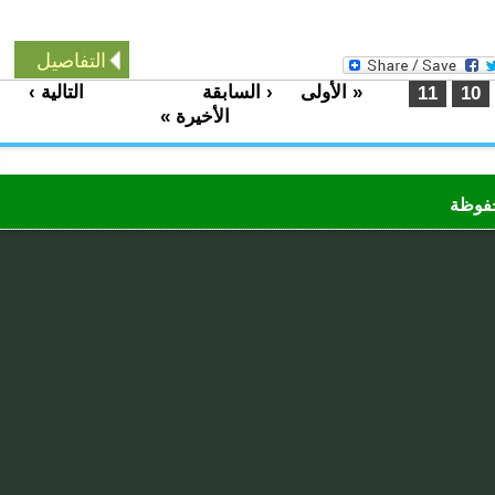
التفاصيل
« الأولى
‹ السابقة
التالية ›
…
…
11
1
الأخيرة »
ظة