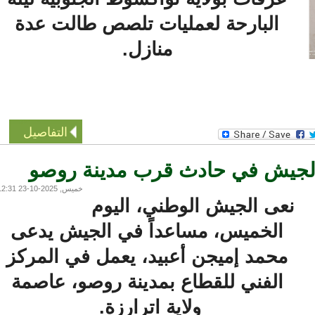
البارحة لعمليات تلصص طالت عدة
منازل.
التفاصيل
جيش في حادث قرب مدينة روصو
خميس, 2025-10-23 12:31
نعى الجيش الوطني، اليوم
الخميس، مساعداً في الجيش يدعى
محمد إميجن أعبيد، يعمل في المركز
الفني للقطاع بمدينة روصو، عاصمة
ولاية اترارزة.