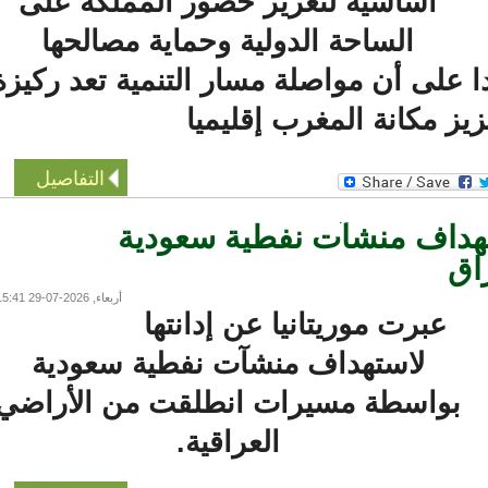
أساسية لتعزيز حضور المملكة على
الساحة الدولية وحماية مصالحها
على أن مواصلة مسار التنمية تعد ركيزة
ز مكانة المغرب إقليميا
التفاصيل
هداف منشآت نفطية سعودية
ق
أربعاء, 2026-07-29 15:41
عبرت موريتانيا عن إدانتها
لاستهداف منشآت نفطية سعودية
بواسطة مسيرات انطلقت من الأراضي
العراقية.