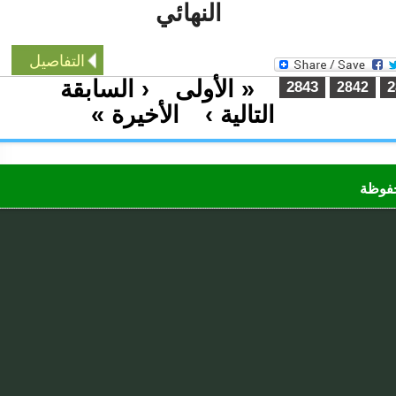
النهائي
التفاصيل
« الأولى
‹ السابقة
…
2843
2842
التالية ›
الأخيرة »
…
ظة