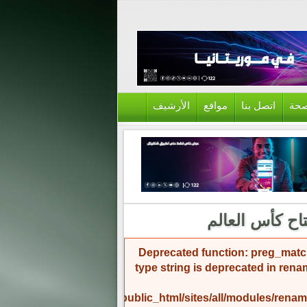
حة
اتصل بنا
مواقع
الأرشيف
تاح كأس العالم
Deprecated function
: preg_match
type string is deprecated in
rena
/home/amicinf1/public_html/sites/all/modules/re