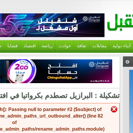
أنباء دولية
مقابلات
ثقافة
حوادث
رياضة
اقتصاد
قضايا
ص
تشكيلة : البرازيل تصطدم بكرواتيا في افت
رسالة الخطأ
(): Passing null to parameter #2 ($subject) of
me_admin_paths_url_outbound_alter()
(line
82
of
name_admin_paths/rename_admin_paths.module
).