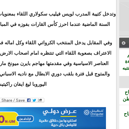
وتدخل كتيبة المدرب لويس فيليب سكولاري اللقاء بمعنويات 
السنة الماضية عندما احرز كأس القارات بفوزه في المبارا
وفي المقابل يدخل المنتخب الكرواتي اللقاء وكل اماله في 
الاعتراف بصعوبة اللقاء التي تنتظره امام اصحاب الارض
ة
العناصر الاسياسية وفي مقدمتها مهاجم بايرن ميونخ م
تبه
والمتوج قبل فترة بلقب دوري الابطال مع ناديه الاسباني
اليوروبا ليغ ايفان راكيتي
ح
طن
اح