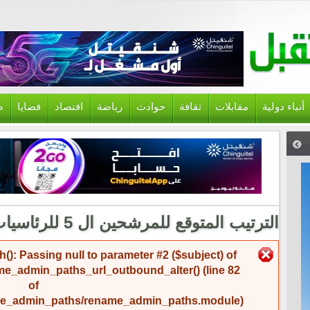
أنباء دولية
مقابلات
ثقافة
حوادث
رياضة
اقتصاد
قضايا
ص
الترتيب المتوقع للمرشحين ال 5 للرئاسيات
رسالة الخطأ
(): Passing null to parameter #2 ($subject) of
me_admin_paths_url_outbound_alter()
(line
82
of
name_admin_paths/rename_admin_paths.module
).