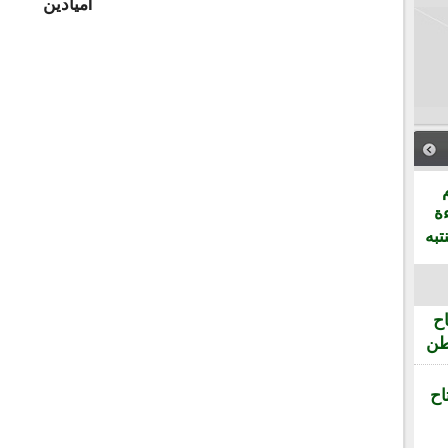
lميادين
ة
تبه
ح
طن
اح