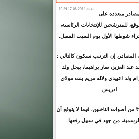
ثلاثاء, 2014-06-17 10:24
صادر متعددة على
قع، للمترشحين للإنتخابات الرئاسية،
راء شوطها الأول يوم السبت المقبل.
المصادر، إن الترتيب سيكون كالتالي :
 عبد العزيز، صار براهيما، بيجل ولد
ام ولد اعبيدي ولاله مريم بنت مولاي
ادريس.
وقع البعض أن يحصل ولد عبد العزيز على ما بين 80 و85% من أصوات الناخبين، فيما لا يتوقع أن