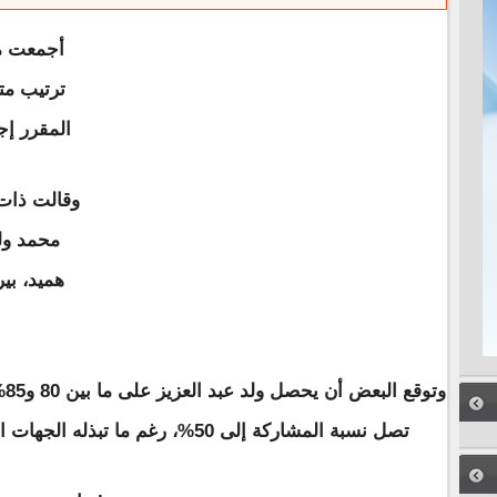
أجمعت م
ترتيب متو
المقرر إج
وقالت ذات 
محمد ولد
هميد، بير
وت
تصل نسبة المشاركة إلى 50%، رغم ما تبذله الجهات الرسمية، من جهد في سبيل رفعها.