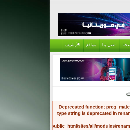
حة
اتصل بنا
مواقع
الأرشيف
Deprecated function
: preg_match
type string is deprecated in
rena
/home/amicinf1/public_html/sites/all/modules/re