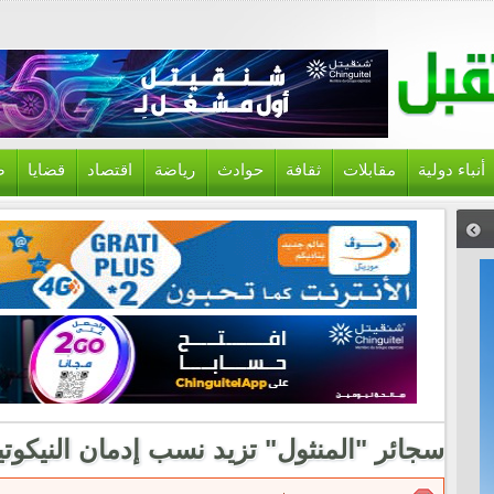
أنباء دولية
مقابلات
ثقافة
حوادث
رياضة
اقتصاد
قضايا
ص
سجائر "المنثول" تزيد نسب إدمان النيكوتي