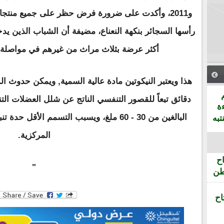
و2011، وأكدت على ضرورة فرض حظر على جميع منتجات
رأسها السجائر بنكهة النعناع، مضيفة أن الشباب الذين يدخ
أكثر عرضة بثلاث مراث من غيرهم في مواصلة ا
هذا ويعتبر النيكوتين مادة عالية السمية, ويمكن حدوث ا
دقائق تبعاً للقصور التنفسي الناتج عن شلل العضلات الت
ة
البالغين من 30 - 60 ملغ، ويسبب التسمم الأقل
تبه
المركزية.
ح
"
طن
اح