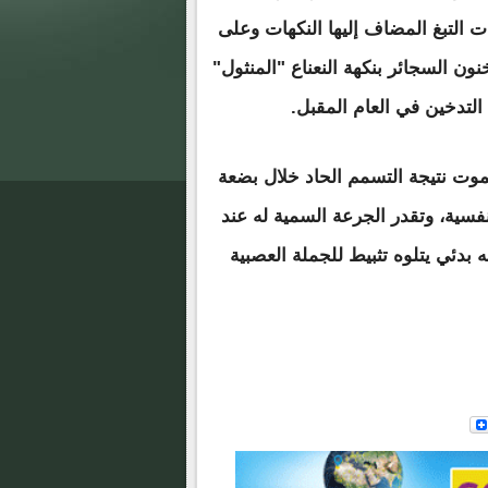
 التبغ المضاف إليها النكهات وعلى
نون السجائر بنكهة النعناع "المنثول"
لتدخين في العام المقبل.
لموت نتيجة التسمم الحاد خلال بضعة
نفسية، وتقدر الجرعة السمية له عند
 حدة تنبه بدئي يتلوه تثبيط للجملة العصبية