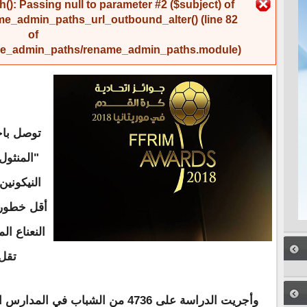
رسالة الخطأ
(): Passing null to parameter #2 ($subject) of
me_admin_paths_url_outbound_alter()
(line
82
of
name_admin_paths/rename_admin_paths.module
).
توصل باح
"المنثو
النيكونين
أقل خطورة
النعناع ال
تقل 