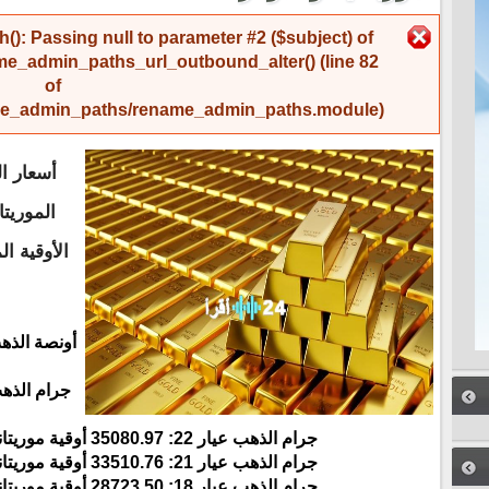
رسالة الخطأ
(): Passing null to parameter #2 ($subject) of
me_admin_paths_url_outbound_alter()
(line
82
of
name_admin_paths/rename_admin_paths.module
).
أسعار ا
الموريتا
الأوقية ال
جرام الذهب عيار 22: 35080.97 أوقية موريتانية ما يعادل 98.27 دولار
جرام الذهب عيار 21: 33510.76 أوقية موريتانية ما يعادل 93.87 دولار
جرام الذهب عيار 18: 28723.50 أوقية موريتانية ما يعادل 80.46 دولار