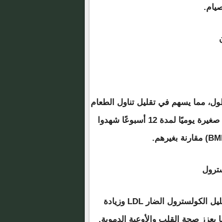
صيام.
ول، مما يسهم في تقليل تناول الطعام
ليلاً. أظهرت دراسات أن الأشخاص الذين تناولوا 3 ملاعق صغيرة يوميًا لمدة 12 أسبوعًا شهدوا
تشير الأبحاث إلى أن خل التفاح يمكن أن يساهم في تقليل الكولسترول الضار LDL وزيادة