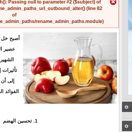
رسالة الخطأ
(): Passing null to parameter #2 ($subject) of
me_admin_paths_url_outbound_alter()
(line
82
of
name_admin_paths/rename_admin_paths.module
).
أصبح خل ا
عصير ال
الشهيرة
تأثيرات 
إلى أن 
الفوائد ا
1. تحسين الهضم