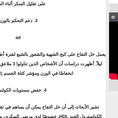
على تقليل السكر أثناء ال
3. دعم التحكم بالوزن
ad
يعمل خل التفاح على كبح الشهية والشعور بالشبع لفترة أط
انخفاضًا في الوزن ومؤشر كتلة الجسم (BMI) مقارنة بغيرهم.
4. خفض مستويات الكولسترول
الكولسترول الجيد HDL، خصوصًا لدى مرضى السكري، ما يعزز صحة القلب والأوعية الدموية.