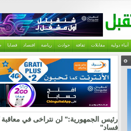
أنباء دولية
مقابلات
ثقافة
حوادث
رياضة
اقتصاد
قضايا
ص
رئيس الجمهورية:" لن نتراخى في معاقبة
فساد"