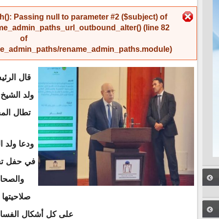
رسالة الخطأ
(): Passing null to parameter #2 ($subject) of
me_admin_paths_url_outbound_alter()
(line
82
of
name_admin_paths/rename_admin_paths.module
).
قال الرئي
ولد الشيخ 
تطال الم
ودعا ولد ا
في حفل تخر
والصحاف
صلاحيتها 
على كل أشكال الفساد