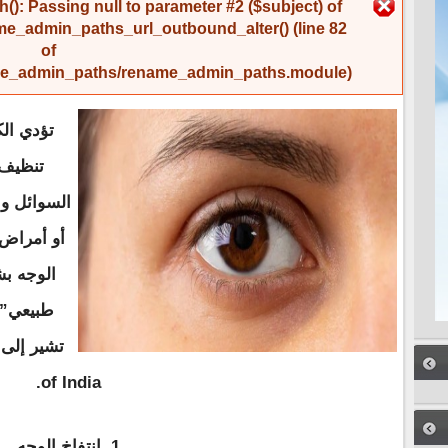
رسالة الخطأ
(): Passing null to parameter #2 ($subject) of
me_admin_paths_url_outbound_alter()
(line
82
of
name_admin_paths/rename_admin_paths.module
).
تؤدي الك
تنظيف 
السوائل وا
أو أمراض 
الوجه بش
طبيعي” 
of India.
1. انتفاخ الوجه