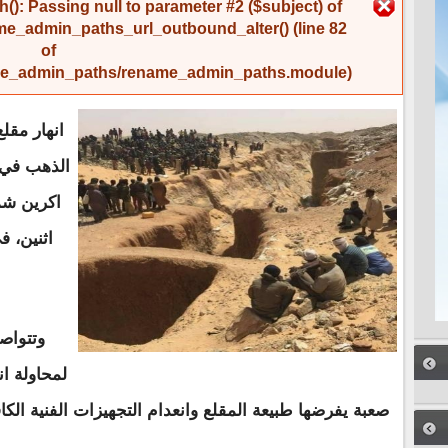
رسالة الخطأ
(): Passing null to parameter #2 ($subject) of
me_admin_paths_url_outbound_alter()
(line
82
of
name_admin_paths/rename_admin_paths.module
).
انهار مقل
الذهب في 
اكرين شما
اثنين، 
وتتواص
لمحاولة ا
صعبة يفرضها طبيعة المقلع وانعدام التجهيزات الفنية الكا