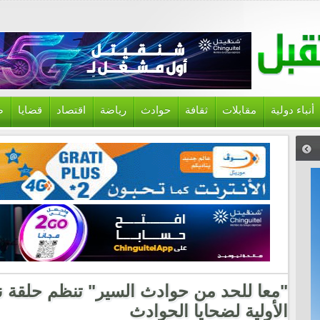
أنباء دولية
مقابلات
ثقافة
حوادث
رياضة
اقتصاد
قضايا
ص
"معا للحد من حوادث السير" تنظم حلقة ن
الأولية لضحايا الحوادث