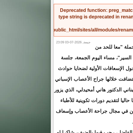
Deprecated function
: preg_match
type string is deprecated in
rena
/home/amicinf1/public_html/sites/all/modules/re
جمعة, 2026-07-03 23:09
لة "معا للحد من
لسير"، مساء اليوم الجمعة، جلسة
ول الإسعافات الأولية لضحايا حوادث
تضافت خلالها جراح الأعصاب الإسباني
اني الدكتور هاني أمحيدلي، الذي يزور
ا حاليا لتقديم دورات تكوينية للأطباء
ن في مجال جراحة الأعصاب وإسعاف
 الفاضل، رحب فيها بالضيف، شاكرا له