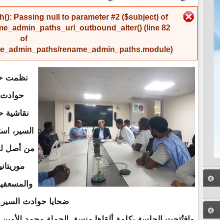
رسالة الخطأ
(): Passing null to parameter #2 ($subject) of
me_admin_paths_url_outbound_alter()
(line
82
of
name_admin_paths/rename_admin_paths.module
).
نظمت حم
حوادث ا
نقاشية ح
السير، اس
من أصل لبن
موريتاني
والمسعفي
ضحايا حوادث السير.
وافتُتحت الجلسة بكلمة ألقاها منسق الحملة محمد الأمين