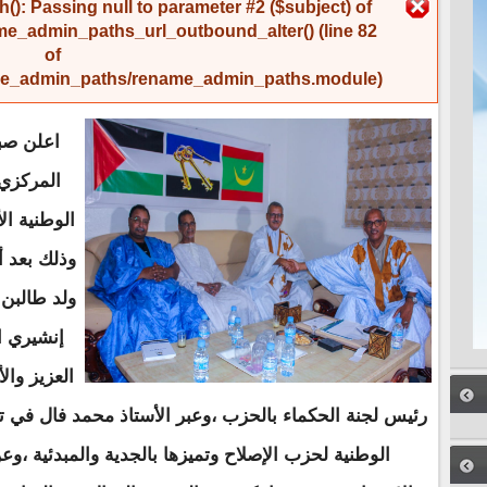
رسالة الخطأ
(): Passing null to parameter #2 ($subject) of
me_admin_paths_url_outbound_alter()
(line
82
of
name_admin_paths/rename_admin_paths.module
).
اعلن صبا
المركزي
الوطنية ال
وذلك بعد 
ولد طالبن
إنشيري ال
العزيز وا
رئيس لجنة الحكماء بالحزب ،وعبر الأستاذ محمد فال في ت
الوطنية لحزب الإصلاح وتميزها بالجدية والمبدئية ،وع