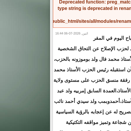
Deprecated function
: preg_match
type string is deprecated in
rena
/home/amicinf1/public_html/sites/all/modules/re
اثنين, 2026-07-06 16:44
ح اليوم في المقر
 لحزب الإصلاح عن التحاق الشخصية
أستاذ محمد فال ولد بوموزونه بالحزب،
أن استقبله رئيس الحزب الأستاذ محمد
 رفقة منسق الحزب على مستوى ولاية
أستاذ،العمدة السابق إمربيه ولد عبد
لأستاذ،أحمدوبمب ولد سيدي أحمد نائب
صريح له عن إعجابه بالرؤية السياسية
ن شجاعة وتميز مواقفه التكتيكية