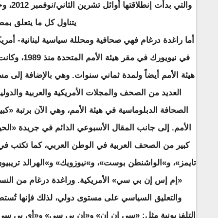
والتي بد
يتناول كل ما يتعلق بمص
أما راغدة درغام فهي صحافية ومحللة سياسية لبنانية- أمري
في نيويورك في 
هيئة الأمم أيضاً ولمدة ثماني سنوات. وهي بالإضافة إلى م
العديد من الصحف والمجلات الأمريكية والعربية والدولي
الصحافة الدبلوماسية في هيئة الأمم، وهي الآن برتبة «كب
الأمم. إلى جانب المقال الأسبوعي الدائم في جريدة «الحيا
كبير من الصحف العربية في الوطن العربي، كما تكتب في ا
تايمز»، و»الواشنطن بوست»، و»نيوزويك» و»الهرالد تريبيون
«إم إس إن بي سي» الأمريكية. وراغدة درغام من النساء
والتعليق السياسي على مستوى دولي، لذلك فإنها تُست
التلفزيونية مثل: «سي إن إن» و«إن بي سي» و«أي بي