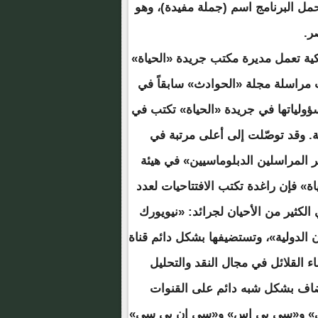
أت إنطلاقتها أوائل تشرين الثاني/نوفمبر 2012، وحمل البرنامج اسم (جملة مفيدة)، وهو
ر.
كية تعمل مديرة مكتب جريدة «الحياة»
مقر هيئة الأمم المتحدة منذ 1989، وكانت مراسلة مجلة «الحوادث» سابقاً في
سؤولياتها في جريدة «الحياة» تكتب في
ة. وقد توصّلت إلى أعلى مرتبة في
ير المراسلين الدبلوماسيين» في هيئة
ة» فإن راغدة تكتب الافتتاحيات لعدد
لكثير من الأحيان لجرائد: «نيويورك
 الدولية»، وتستضيفها بشكل دائم قناة
 القلائل في مجال النقد والتحليل
ضاف بشكل شبه دائم على القنوات
 سي» و«سي بي إس» و«سي إن بي سي»