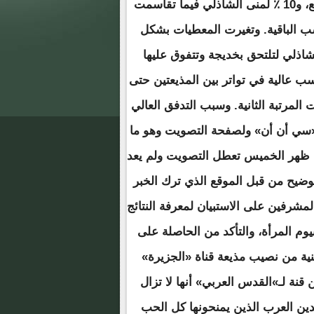
التي نالت في اليوم الأول نحو 75٪ من أصوات زوار الموقع، و10 ٪ لمنى الشاذلي فيما تقاسمت
نسب الباقية. وتغيرت المعطيات بشكل
شاذلي لتلتحق بخديجة وتتفوق عليها
ب عالية في تواتر بين المذيعتين حتى
المرتبة الثانية. وسبب التدفق العالي
«سي أن أن» ولصفحة التصويت وهو ما
نذ ظهر الخميس تعطل التصويت ولم يعد
توضيح من قبل الموقع الذي ترك الخبر
شرفين على الاستبيان لمعرفة النتائج
بيوم المرأة، والتأكد من الحاصلة على
ية من نصيب مذيعة قناة «الجزيرة»
 قنة لـ»القدس العربي» أنها لا تزال
هدين العرب الذين يمنحونها كل الحب