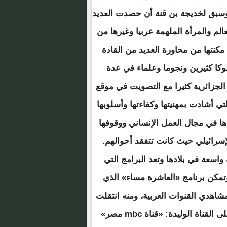
ا. وسبق لخديجة بن قنة أن حصدت العديد
لم والمرأة الملهمة عربيا وغيرها من
مكنتها من محاورة العديد من القادة
وكا كثيرين ونجوما وعلماء في عدة
لجزائرية كثيرا مع التصويت في موقع
 أشادت بمهنيتها وكفاءتها وأسلوبها
ها في مجال العمل الإنساني ووقوفها
إسرائيلي حيث كانت تتفقد أحوالهم.
اسعة في بلادها وتعد البرامج التي
وتمكن برنامج «العاشرة مساء» الذي
اهدي القنوات العربية، ومنه انتقلت
إلى مجموعة قنوات الـ«mbc » لتقديم برنامج توك شو على القناة الوليدة: «قناة mbc مصر»