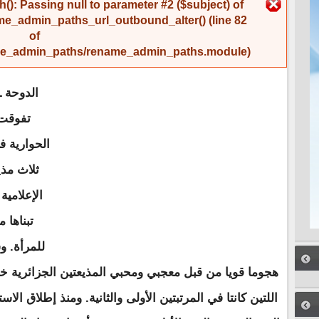
رسالة الخطأ
(): Passing null to parameter #2 ($subject) of
me_admin_paths_url_outbound_alter()
(line
82
of
name_admin_paths/rename_admin_paths.module
).
الدوحة 
تفوقت 
الحوارية ف
ثلاث مذ
الإعلامية
للمرأة. و
هجوما قويا من قبل معجبي ومحبي المذيعتين الجزائرية خ
اللتين كانتا في المرتبتين الأولى والثانية. ومنذ إطلاق الا