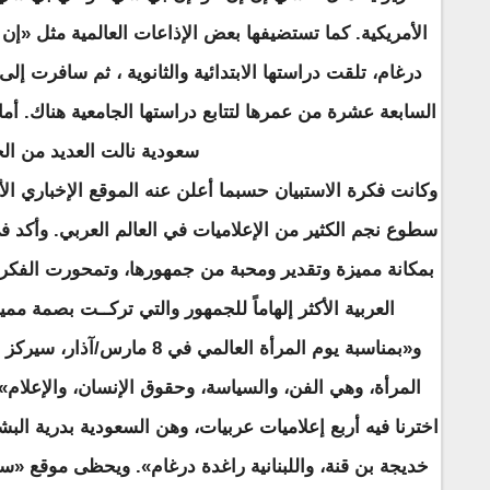
الأمريكية. كما تستضيفها بعض الإذاعات العالمية مثل «إن
درغام، تلقت دراستها الابتدائية والثانوية ، ثم سافرت إلى
السابعة عشرة من عمرها لتتابع دراستها الجامعية هناك. أما 
سعودية نالت العديد من ال
وكانت فكرة الاستبيان حسبما أعلن عنه الموقع الإخباري ال
سطوع نجم الكثير من الإعلاميات في العالم العربي. وأكد ف
بمكانة مميزة وتقدير ومحبة من جمهورها، وتمحورت الفكرة 
العربية الأكثر إلهاماً للجمهور والتي تركــت بصمة ممي
و«بمناسبة يوم المرأة العالمي في
المرأة، وهي الفن، والسياسة، وحقوق الإنسان، والإعلام».
اخترنا فيه أربع إعلاميات عربيات، وهن السعودية بدرية الب
خديجة بن قنة، واللبنانية راغدة درغام». ويحظى موقع «