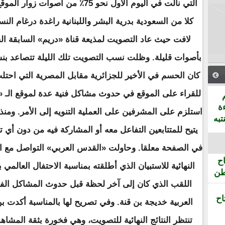
كلا من السعودية بدرية البشر واللبنانية راغدة درغام ال
لافت حيث عاد التصويت لمذيعة قناة «دريم» السابقة ال
بأصوات قليلة. وظلت نسب التصويت تلك الليلة تتصاعد بنس
كان الحسم في الأخير للجزائرية مقابل المصرية التي احتلت 
للقراء على الموقع في حدوث مشاكل فنية عدة لموقع الـ 
ة
استلزم على المشرفين على العملية التنويه إلى الأمر. وم
تبه
يتيح للمتتابعين التفاعل معه أو المشاركة فيه من دون أي 
في الصفحة معلقا. وحاولت «القدس العربي» التواصل مع الم
ح
النهائية للاستبيان الذي أطلقته بمناسبة الاحتفال العالمي 
طن
اللقب الذي كان إلى آخر لحظة قبل حدوث المشاكل الفن
اح
العربية خديجة بن قنة. وفي تصريح لها بالمناسبة أكدت بن
تنتظر النتائج النهائية للتصويت، وهي فخورة بثقة المشا