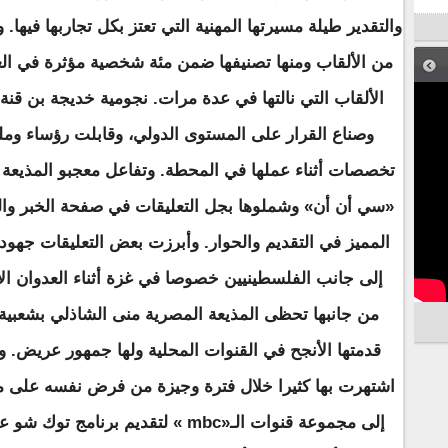
والتقدير طيلة مسيرتها المهنية التي تعتز بكل تجاربها فيه
من الألقاب ومنها تصنيفها ضمن مئة شخصية مؤثرة في العا
الألقاب التي نالتها في عدة مرات. نجومية خديجة بن قنة 
وصناع القرار على المستوى الدولي، وقابلت رؤساء ومل
تخصصات أثناء عملها في المحطة. وتفاعل معجبو المذيعة ا
«سي أن أن» وشملوها بجل التعليقات في صفحة الخبر والتي
المميز في التقديم والحوار. وأبرزت بعض التعليقات جهود
إلى جانب الفلسطينيين خصوصا في غزة أثناء العدوان ال
من جانبها تحظى المذيعة المصرية منى الشاذلي بشعبية و
قدمتها الأنجح في القنوات المحلية ولها جمهور عريض. 
اشتهرت بها كثيرا خلال فترة وجيزة من فرض نفسه على مش