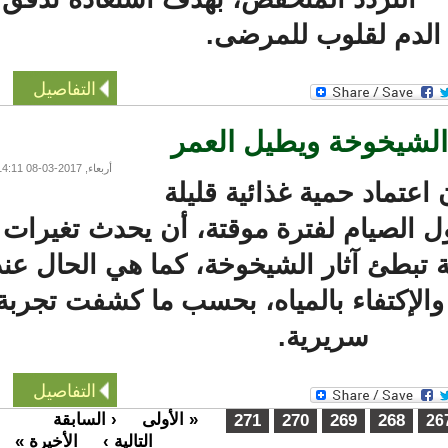
دم لقلوب للمرضى.
التفاصيل
لشيخوخة ويطيل العمر
أربعاء, 2017-03-08 14:11
تماد حمية غذائية قليلة
الصيام لفترة موقتة، أن يحدث تغيرات
تبطئ آثار الشيخوخة، كما هي الحال عند
لإكتفاء بالمياه، بحسب ما كشفت تجربة
سريرية.
التفاصيل
« الأولى
‹ السابقة
…
271
270
269
268
التالية ›
الأخيرة »
…