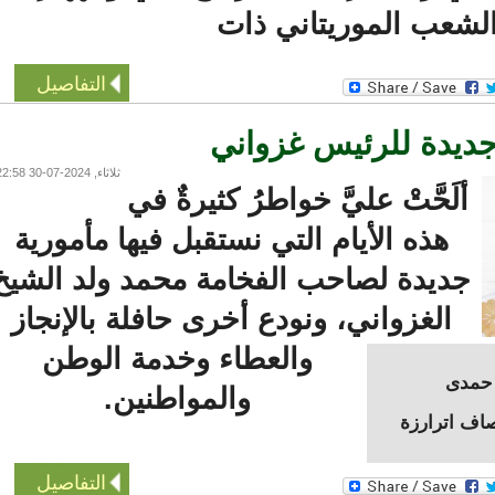
شعب الموريتاني ذات
التفاصيل
يدة للرئيس غزواني
ثلاثاء, 2024-07-30 22:58
ألَحَّتْ عليَّ خواطرُ كثيرةٌ في
هذه الأيام التي نستقبل فيها مأمورية
جديدة لصاحب الفخامة محمد ولد الشيخ
الغزواني، ونودع أخرى حافلة بالإنجاز
والعطاء وخدمة الوطن
دى
والمواطنين.
 اترارزة
التفاصيل