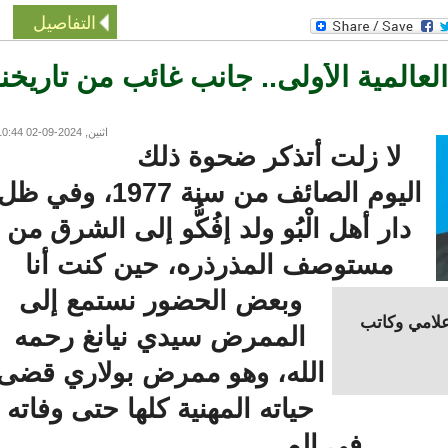
التفاصيل
عالمية الأولى.. جانب غائب من تاريخنا
اثنين, 2024-09-02 10:44
لا زلت أتذكر ضحوة ذلك
اليوم الصائف من سنة 1977، وفي ظل
دار أهل الْبُو ولد إفُكُّو إلى الشرق من
مستوصف المذرذره، حين كنت أنا
وبعض الحضور نستمع إلى
مي وكاتب
الممرض سيدي نيانغ رحمه
الله، وهو ممرض بولاري قضى
حياته المهنية كلها حتى وفاته
في الم