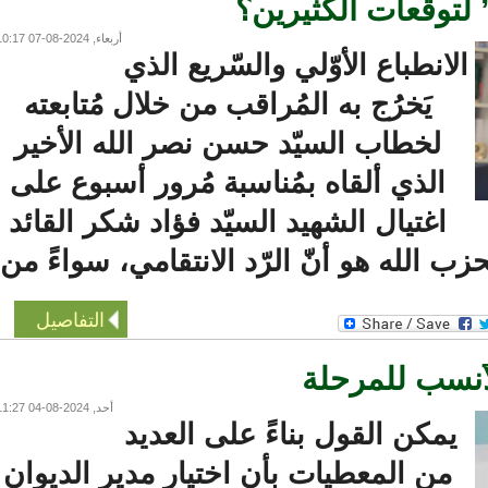
 لتوقّعات الكثيرين؟
أربعاء, 2024-08-07 10:17
لانطباع الأوّلي والسّريع الذي
يَخرُج به المُراقب من خلال مُتابعته
لخطاب السيّد حسن نصر الله الأخير
الذي ألقاه بمُناسبة مُرور أسبوع على
اغتيال الشهيد السيّد فؤاد شكر القائد
الله هو أنّ الرّد الانتقامي، سواءً من
التفاصيل
أنسب للمرحلة
أحد, 2024-08-04 11:27
يمكن القول بناءً على العديد
من المعطيات بأن اختيار مدير الديوان