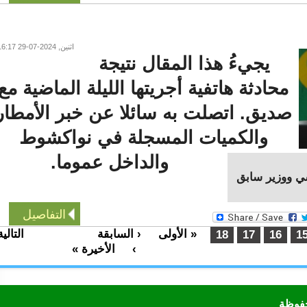
اثنين, 2024-07-29 16:17
يجيءُ هذا المقال نتيجة
محادثة هاتفية أجريتها الليلة الماضية مع
صديق. اتصلت به سائلا عن خبر الأمطار
والكميات المسجلة في نواكشوط
والداخل عموما.
ووزير سابق
التفاصيل
« الأولى
‹ السابقة
التالية
…
…
18
17
16
›
الأخيرة »
ظة