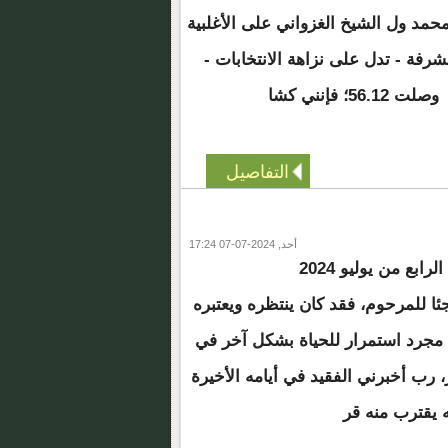
مد ول الشيخ الغزواني على الأغلبية
رفة - تدل على نزاهة الانتخابات -
وصلت 56.12؛ فإنني كشا
التفاصيل
أحد, 2024-07-07 17:24
رغم رحيله المفاجئ زوال الرابع من يوليو 2024
ئا للمرحوم، فقد كان ينتظره ويعتبره
ره مجرد استمرار للحياة بشكل آخر في
رب أخبرني الفقيد في أيامه الأخيرة
ه يقترب منه قر