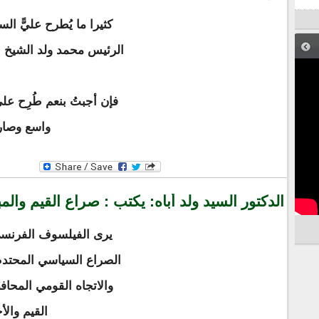
كثيرا ما يُطرح عليًّ ال
الرئيس محمد ولد الشيخ ا
فإن أجبتُ بنعم طُرِح علي
واسع وصارم
الدكتور السيد ولد أباه: يكتب : صراع القيم والم
يرى الفيلسوف الفرنس
الصراع السياسي المحتدم ر
والاتجاه القومي المحا
القيم والأ