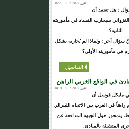
اثنين, 2024-07-15 15:20
سؤال : هل تعتقد أن
لغزواني سيحارب الفساد في مأموريته
الثانية؟
َّ سؤال آخر : ولماذا لم يُحاربه بشكل
 في مأموريته الأولى؟
التفاصيل
بادئ في الواقع الغربي الراهن
اثنين, 2024-07-15 10:01
ي مايكل فوسل أن
اهناً في الغرب بين الاتجاه الليبرالي
فظ، يتمحور حول الجبهة المدافعة عن
خرى المتشبثة بالمبادئ.