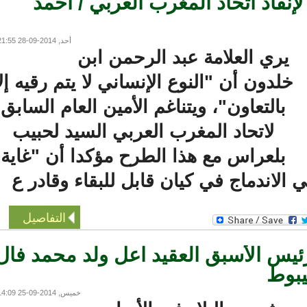
إنقاذ اتحاد المغرب العربي / أحمد
أحد, 2014-09-28 21:55
يري العلامة عبد الرحمن ابن
لدون أن "النوع الإنساني لا يتم رقيه إلا
بالتعاون"، ويتناغم الأمين العام السابق
لاتحاد المغرب العربي السيد لحبيب
بلعراس مع هذا الطرح مؤكدا أن "غاية
الاندماج في كيان قابل للبقاء وقادر ع
التفاصيل
يس الأسبق العقيد اعل ولد محمد فال
وط
خميس, 2014-09-25 14:09