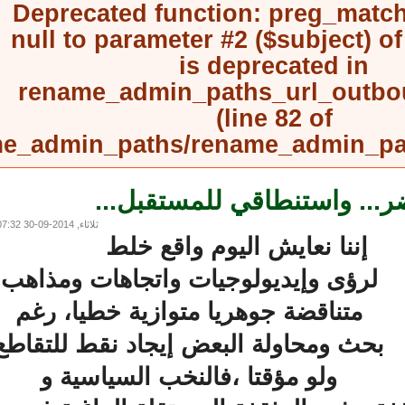
Deprecated function
: preg_mat
null to parameter #2 ($subject) 
is deprecated in
rename_admin_paths_url_outb
(line
82
of
rename_admin_paths/rename_admin_
.. واستنطاقي للمستقبل...
ثلاثاء, 2014-09-30 07:32
إننا نعايش اليوم واقع خلط
لرؤى وإيديولوجيات واتجاهات ومذاهب
متناقضة جوهريا متوازية خطيا، رغم
بحث ومحاولة البعض إيجاد نقط للتقاطع
ولو مؤقتا ،فالنخب السياسية و