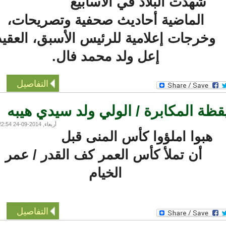
شهدت البلاد في الأسابيع
الماضية أحاديث صحفية وتصريحات،
خرجات إعلامية للرئيس الأسبق، العقيد
إعل ولد محمد فال.
التفاصيل
ظة المكابرة / الولي ولد سيدي هيبه
أربعاء, 2014-09-24 22:54
هبوا املؤوا كأس المنى قبل
أن تملأ كأس العمر كف القدر / عمر
الخيام
التفاصيل