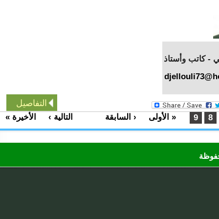
كاتب وأستاذ
djellouli7
التفاصيل
« الأولى
‹ السابقة
التالية ›
الأخيرة »
…
9
ظة