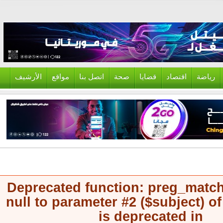
ياضة
اقتصاد
قضايا
صحة
اتصل بنا
مواقع
الأرشيف
Deprecated function
: preg_mat
null to parameter #2 ($subject) 
is deprecated in