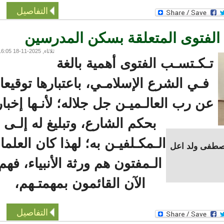
التفاصيل
لفتوى المتعلقة بسكن المدرسين
ثلاثاء, 2025-11-18 16:05
ـكـتسـب الفتوى أهمية بالغة
فـي الشرع الإسلامـي، باعتبارها توقيعا
ن رب العالـميـن جل جلاله؛ لأنـها إخبار
بحكم الشارع، وتبليغ له إلـى
الـمكـلفيـن به؛ لهذا كان العلماء
فى ولد اعل
الـمفتون هم ورثة الأنبياء، فهم
الآن القائمون بمهمتـهم،
التفاصيل