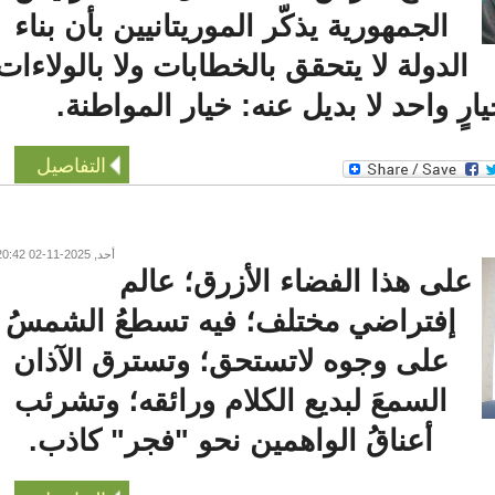
الجمهورية يذكّر الموريتانيين بأن بناء
الدولة لا يتحقق بالخطابات ولا بالولاءات
ٍ واحد لا بديل عنه: خيار المواطنة.
التفاصيل
أحد, 2025-11-02 20:42
لى هذا الفضاء الأزرق؛ عالم
إفتراضي مختلف؛ فيه تسطعُ الشمسُ
على وجوه لاتستحق؛ وتسترق الآذان
السمعَ لبديع الكلام ورائقه؛ وتشرئب
أعناقُ الواهمين نحو "فجر" كاذب.