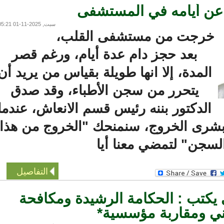
عن أيامه في المستشفى
سبت, 2025-11-01 05:21
رجت من مستشفى القلب،
بعد حجز دام عدة أيام، ورغم قصر
المدة، إلا انها طويلة بقياس من يريد أن
يتحرر من سجن الأطباء، وقد صدق
الدكتور بننه رئيس قسم الانعاش، عندما
رى الخروج، سنمنحك "الخروج من هذا
جن" لتمضي معنا أيا
التفاصيل
كتب : الحكامة الرشيدة ومكافحة
 ومقاربة مؤسسية*