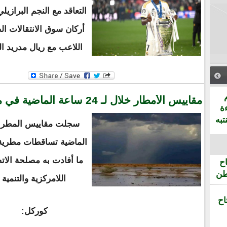
التعاقد مع النجم البراز
أركان سوق الانتقالات ا
اللاعب مع ريال مدريد ال
مقاييس الأمطار خلال لـ 24 ساعة الماضية في موريتانيا
ة
تبه
الماضية تساقطات مطرية
ما أفادت به مصلحة الاتصا
ح
طن
اللامركزية والتنمية
اح
كوركل: