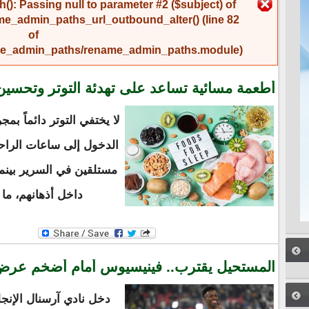
رسالة الخطأ
(): Passing null to parameter #2 ($subject) of
me_admin_paths_url_outbound_alter()
(line
82
of
name_admin_paths/rename_admin_paths.module
).
أطعمة مسائية تساعد على تهدئة التوتر وتحسين
لا يختفي التوتر دائماً بمج
الدخول إلى ساعات الراح
مستلقين في السرير بينما
داخل أذهانهم، ما
المستحيل يقترب.. فينيسيوس أمام أضخم عرض 
دخل نادي آرسنال الإنج