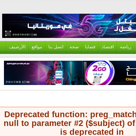
ياضة
اقتصاد
قضايا
صحة
اتصل بنا
مواقع
الأرشيف
Deprecated function
: preg_mat
null to parameter #2 ($subject) 
is deprecated in